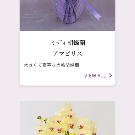
ミディ胡蝶蘭
アマビリス
大きくて豪華な大輪胡蝶蘭
VIEW ALL