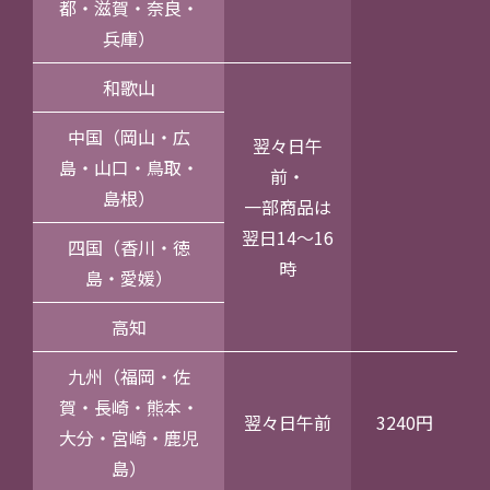
都・滋賀・奈良・
兵庫）
和歌山
中国（岡山・広
翌々日午
島・山口・鳥取・
前・
島根）
一部商品は
翌日14～16
四国（香川・徳
時
島・愛媛）
高知
九州（福岡・佐
賀・長崎・熊本・
翌々日午前
3240円
大分・宮崎・鹿児
島）