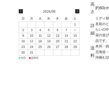
高
約60c
2026/08
さ
ミディ胡
日
月
火
水
木
金
土
名前のと
1
詳
らいの中
2
3
4
5
6
7
8
細
花の並び
9
10
11
12
13
14
15
品です。
16
17
18
19
20
21
22
本州・四
23
24
25
26
27
28
29
送
北海道・
30
31
料
沖縄
4,3
■
■
今日
定休日