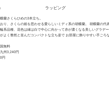
m
ラッピング
蝶蘭さくらひめの3本立ち。
おり、さくらの姫を思わせる愛らしいミディ系の胡蝶蘭。 胡蝶蘭の代表
輪系品種、花色は縁は白で中心に向かって赤が濃くなる美しいグラデー
がよく整然と並んだコンパクトな立ち姿で お部屋に飾りやすい手ごろ
国
無料
九州
3,240円
20円