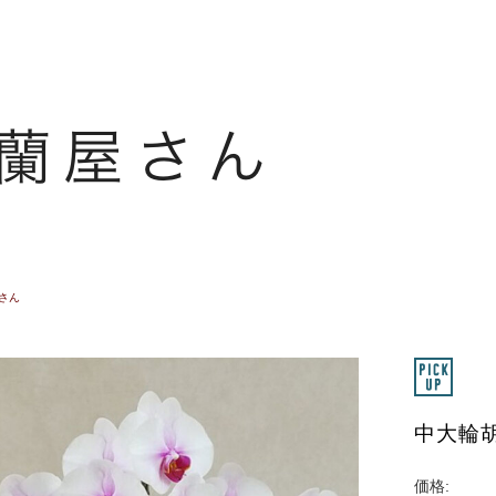
さん
中大輪
価格: