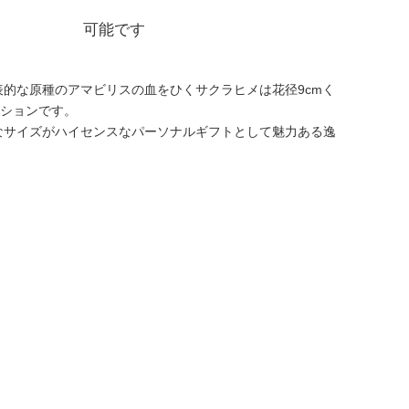
可能です
的な原種のアマビリスの血をひくサクラヒメは花径9cmく
ションです。
なサイズがハイセンスなパーソナルギフトとして魅力ある逸